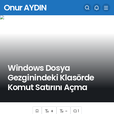
Onur AYDIN
Windows Dosya
Gezginindeki Klasörde
Komut Satırını Açma
+
-
1