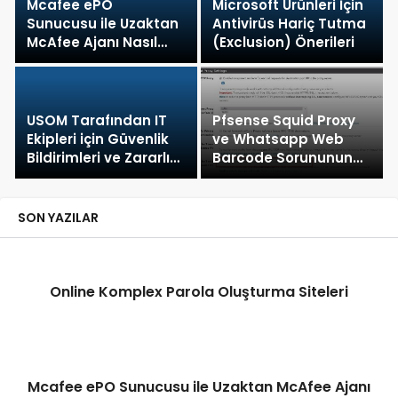
Mcafee ePO
Microsoft Ürünleri İçin
Sunucusu ile Uzaktan
Antivirüs Hariç Tutma
McAfee Ajanı Nasıl
(Exclusion) Önerileri
Yüklenir?
USOM Tarafından IT
Pfsense Squid Proxy
Ekipleri için Güvenlik
ve Whatsapp Web
Bildirimleri ve Zararlı
Barcode Sorununun
URL Listeleri
Çözümü
SON YAZILAR
Online Komplex Parola Oluşturma Siteleri
Mcafee ePO Sunucusu ile Uzaktan McAfee Ajanı