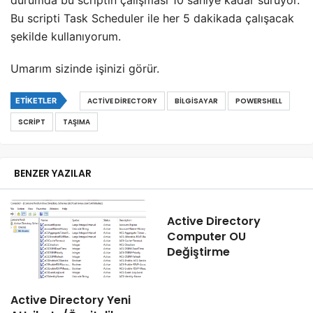
durumda bu scriptin çalışması 10 saniye kadar sürüyor.
Bu scripti Task Scheduler ile her 5 dakikada çalışacak
şekilde kullanıyorum.
Umarım sizinde işinizi görür.
ETIKETLER
ACTIVE DIRECTORY
BILGISAYAR
POWERSHELL
SCRIPT
TAŞIMA
BENZER YAZILAR
Active Directory
Computer OU
Değiştirme
Active Directory Yeni