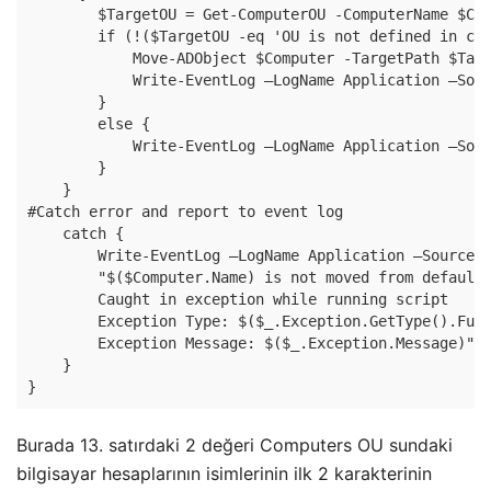
        $TargetOU = Get-ComputerOU -ComputerName $Com
        if (!($TargetOU -eq 'OU is not defined in con
            Move-ADObject $Computer -TargetPath $Targ
            Write-EventLog –LogName Application –Sour
        }

        else {

            Write-EventLog –LogName Application –Sour
        }

    }

#Catch error and report to event log

    catch {

        Write-EventLog –LogName Application –Source "
        "$($Computer.Name) is not moved from default 
        Caught in exception while running script

        Exception Type: $($_.Exception.GetType().Full
        Exception Message: $($_.Exception.Message)"

    }

}
Burada 13. satırdaki 2 değeri Computers OU sundaki
bilgisayar hesaplarının isimlerinin ilk 2 karakterinin