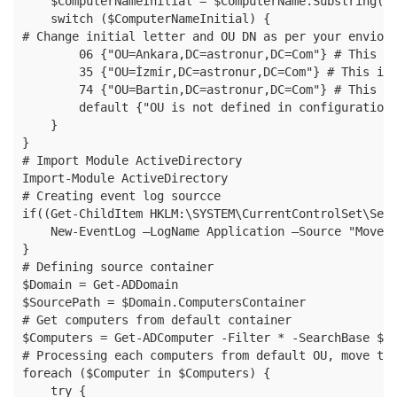
    $ComputerNameInitial = $ComputerName.Substring(0,
    switch ($ComputerNameInitial) {

# Change initial letter and OU DN as per your enviorn
        06 {"OU=Ankara,DC=astronur,DC=Com"} # This is
        35 {"OU=İzmir,DC=astronur,DC=Com"} # This is 
        74 {"OU=Bartin,DC=astronur,DC=Com"} # This is
        default {"OU is not defined in configuration"
    }

}

# Import Module ActiveDirectory

Import-Module ActiveDirectory

# Creating event log sourcce 

if((Get-ChildItem HKLM:\SYSTEM\CurrentControlSet\Serv
    New-EventLog –LogName Application –Source "Move-C
}

# Defining source container

$Domain = Get-ADDomain

$SourcePath = $Domain.ComputersContainer

# Get computers from default container

$Computers = Get-ADComputer -Filter * -SearchBase $So
# Processing each computers from default OU, move to 
foreach ($Computer in $Computers) {

    try {
