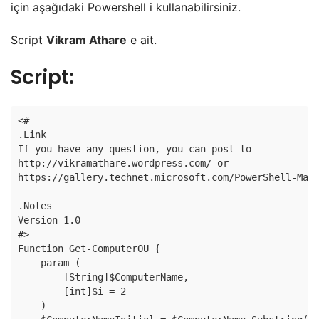
için aşağıdaki Powershell i kullanabilirsiniz.
Script
Vikram Athare
e ait.
Script:
<# 

.Link 

If you have any question, you can post to

http://vikramathare.wordpress.com/ or

https://gallery.technet.microsoft.com/PowerShell-Mana
.Notes

Version 1.0

#>

Function Get-ComputerOU {

    param (

        [String]$ComputerName,

        [int]$i = 2

    )
