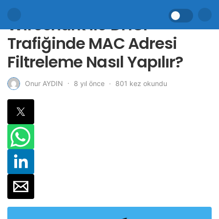
Wireshark ile DHCP
Trafiğinde MAC Adresi
Filtreleme Nasıl Yapılır?
8 yıl önce
801 kez okundu
Onur AYDIN