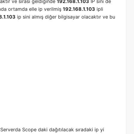
ktır ve sırası geldiğinde
192.168.1.103
IP sini de
umda ortamda elle ip verilmiş
192.168.1.103
ipli
8.1.103
ip sini almış diğer bilgisayar olacaktır ve bu
verda Scope daki dağıtılacak sıradaki ip yi