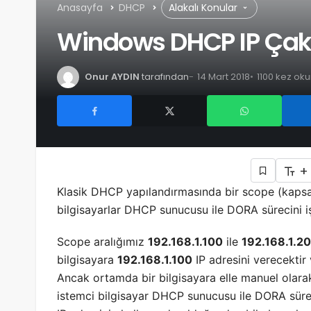
Anasayfa
DHCP
Alakalı Konular
Windows DHCP IP Çak
Onur AYDIN
tarafından
14 Mart 2018
1100 kez ok
+
Klasik DHCP yapılandırmasında bir scope (kapsam
bilgisayarlar DHCP sunucusu ile DORA sürecini işl
Scope aralığımız
192.168.1.100
ile
192.168.1.2
bilgisayara
192.168.1.100
IP adresini verecektir 
Ancak ortamda bir bilgisayara elle manuel olar
istemci bilgisayar DHCP sunucusu ile DORA sür