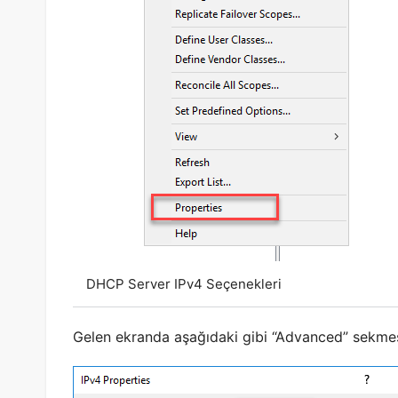
PRTG
PRTG İle Erişilemeyen Web Sitesi İçi
Site
Bakım Yapılıyor Sayfasına Otomati
Yönlendirme
s 2020
1582
24 Mayıs 2020
Onur AYDIN
DHCP Server IPv4 Seçenekleri
Gelen ekranda aşağıdaki gibi “Advanced” sekme