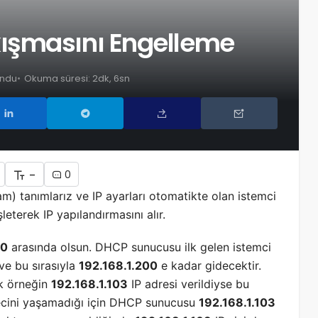
ışmasını Engelleme
undu
Okuma süresi: 2dk, 6sn
-
0
) tanımlarız ve IP ayarları otomatikte olan istemci
eterek IP yapılandırmasını alır.
00
arasında olsun. DHCP sunucusu ilk gelen istemci
ve bu sırasıyla
192.168.1.200
e kadar gidecektir.
ak örneğin
192.168.1.103
IP adresi verildiyse bu
ecini yaşamadığı için DHCP sunucusu
192.168.1.103