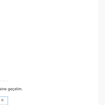
PRTG
n
k
PRTG ile Web Sitesi Erişilebilirliğini
Monitor Etme
1605
24 Mayıs 2020
6588
Onur AYDIN
sine geçelim.