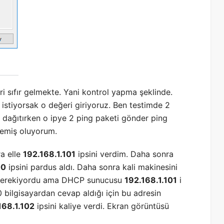
i sıfır gelmekte. Yani kontrol yapma şeklinde.
 istiyorsak o değeri giriyoruz. Ben testimde 2
i dağıtırken o ipye 2 ping paketi gönder ping
 demiş oluyorum.
a elle
192.168.1.101
ipsini verdim. Daha sonra
00
ipsini pardus aldı. Daha sonra kali makinesini
 gerekiyordu ama DHCP sunucusu
192.168.1.101
i
bilgisayardan cevap aldığı için bu adresin
168.1.102
ipsini kaliye verdi. Ekran görüntüsü