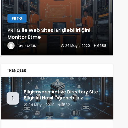
LINUX
D
Linux Konsol Üzerinden Speedtest
Ko
(Bandwith) Testi Nasıl Yapılır
Gü
22 Mayıs 2020
1350
Onur AYDIN
TRENDLER
Bilgisayarın Active Directory Site
Bilgisini Nasıl Öğrenebiliriz
1
24 Mayıs 2020
1582