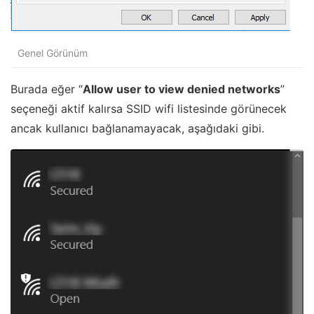
Genel Görünüm
Burada eğer “
Allow user to view denied networks
”
seçeneği aktif kalırsa SSID wifi listesinde görünecek
ancak kullanıcı bağlanamayacak, aşağıdaki gibi.