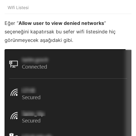
Wifi Listesi
Eğer “
Allow user to view denied networks
”
seçeneğini kapatırsak bu sefer wifi listesinde hiç
görünmeyecek aşağıdaki gibi.