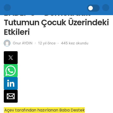
BADEP 5 – Demokratik
Tutumun Çocuk Üzerindeki
Etkileri
12 yıl önce
445 kez okundu
Onur AYDIN
Açev tarafından hazırlanan Baba Destek