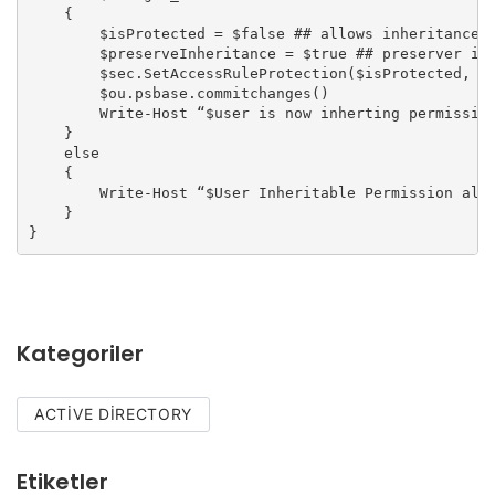
    {

        $isProtected = $false ## allows inheritance

        $preserveInheritance = $true ## preserver inh
        $sec.SetAccessRuleProtection($isProtected, $p
        $ou.psbase.commitchanges()

        Write-Host “$user is now inherting permission
    }

    else

    {

        Write-Host “$User Inheritable Permission alre
    }

}
Kategoriler
ACTIVE DIRECTORY
Etiketler