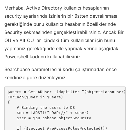
Merhaba, Active Directory kullanıcı hesaplarının
security ayarlarında izinlerin bir üstten devralınması
gerektiğinde bunu kullanıcı hesabının özelliklerinde
Security sekmesinden gerçekleştirebilirsiniz. Ancak Bir
OU ve Alt OU lar içindeki tüm kullanıcılar için bunu
yapmanız gerektiğinde elle yapmak yerine aşağıdaki
Powershell kodunu kullanabilirsiniz.
Searchbase parametresini kodu çalıştırmadan önce
kendinize göre düzenleyiniz.
$users = Get-ADUser -ldapfilter “(objectclass=user)” 
ForEach($user in $users)

{

    # Binding the users to DS

    $ou = [ADSI](“LDAP://” + $user)

    $sec = $ou.psbase.objectSecurity

    if ($sec.get_AreAccessRulesProtected())
