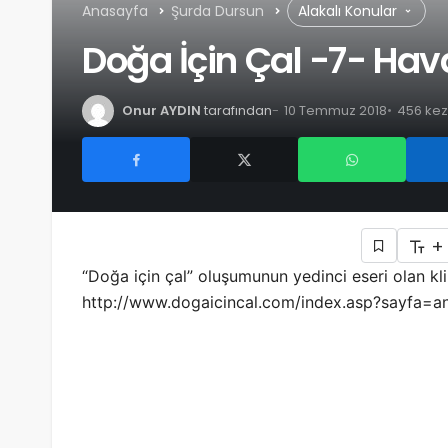
Anasayfa
Şurda Dursun
Alakalı Konular
Doğa İçin Çal -7- Hav
Onur AYDIN
tarafından
10 Temmuz 2018
456 ke
+
“Doğa için çal” oluşumunun yedinci eseri olan klib
http://www.dogaicincal.com/index.asp?sayfa=anas