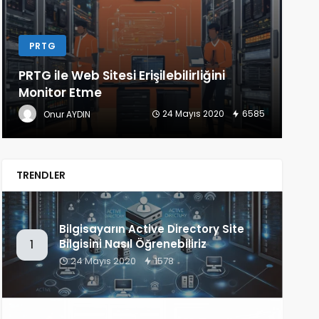
LINUX
Linux Konsol Üzerinden Speedtest
K
(Bandwith) Testi Nasıl Yapılır
G
22 Mayıs 2020
1346
Onur AYDIN
TRENDLER
Bilgisayarın Active Directory Site
Bilgisini Nasıl Öğrenebiliriz
1
24 Mayıs 2020
1578