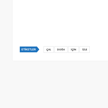
ETIKETLER
ÇAL
DOĞA
IÇIN
IZLE