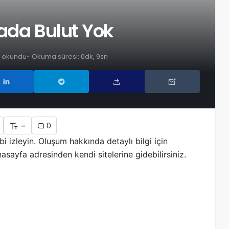
ada Bulut Yok
z okundu
Okuma süresi: 0dk, 9sn
-
0
i izleyin. Oluşum hakkında detaylı bilgi için
ayfa adresinden kendi sitelerine gidebilirsiniz.