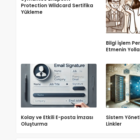
Protection Wildcard Sertifika
Yükleme
PRTG
PRTG İle Erişilemeyen Web Sitesi İç
 Site
Bakım Yapılıyor Sayfasına Otomat
Yönlendirme
Bilgi İşlem Pe
Etmenin Yolla
ıs 2020
1578
24 Mayıs 2020
Onur AYDIN
Kolay ve Etkili E-posta İmzası
Sistem Yönetic
Oluşturma
Linkler