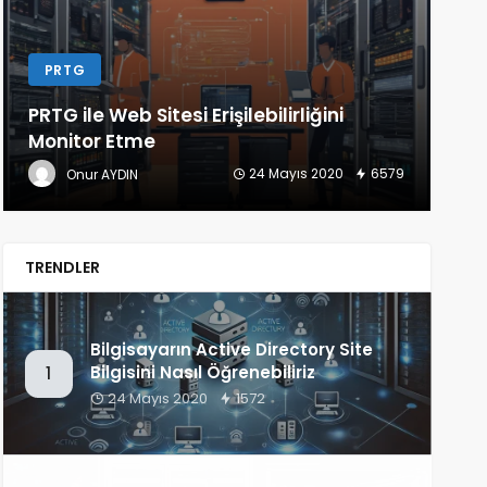
LINUX
D
Linux Konsol Üzerinden Speedtest
Ko
(Bandwith) Testi Nasıl Yapılır
Gü
22 Mayıs 2020
1340
Onur AYDIN
TRENDLER
Bilgisayarın Active Directory Site
Bilgisini Nasıl Öğrenebiliriz
1
24 Mayıs 2020
1572