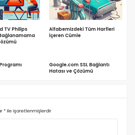
d TV Philips
Alfabemizdeki Tüm Harfleri
 Bağlanamama
İçeren Cümle
 Çözümü
Programı
Google.com SSL Bağlantı
Hatası ve Çözümü
ar
*
ile işaretlenmişlerdir