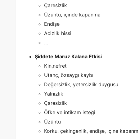
Çaresizlik
Üzüntü, içinde kapanma
Endişe
Acizlik hissi
…
Şiddete Maruz Kalana Etkisi
Kin,nefret
Utanç, özsaygı kaybı
Değersizlik, yetersizlik duygusu
Yalnızlık
Çaresizlik
Öfke ve intikam isteği
Üzüntü
Korku, çekingenlik, endişe, içine kapanm