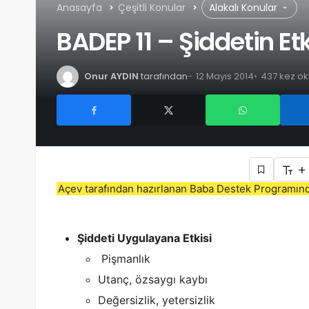
Anasayfa
Çeşitli Konular
Alakalı Konular
BADEP 11 – Şiddetin Etk
Onur AYDIN
tarafından
12 Mayıs 2014
437 kez o
+
Açev tarafından hazırlanan Baba Destek Programınd
Şiddeti Uygulayana Etkisi
Pişmanlık
Utanç, özsaygı kaybı
Değersizlik, yetersizlik