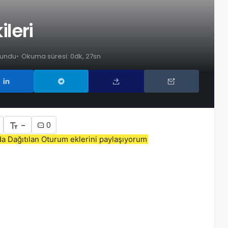
ileri
kundu
Okuma süresi: 0dk, 27sn
-
0
a Dağıtılan Oturum eklerini paylaşıyorum