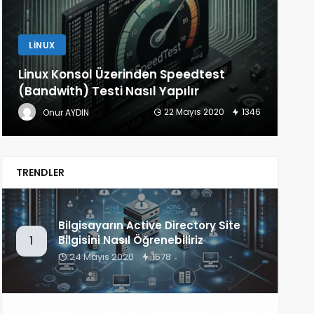
LINUX
D
Linux Konsol Üzerinden Speedtest
Ko
(Bandwith) Testi Nasıl Yapılır
Gü
22 Mayıs 2020
1346
Onur AYDIN
TRENDLER
Bilgisayarın Active Directory Site
Bilgisini Nasıl Öğrenebiliriz
1
24 Mayıs 2020
1578