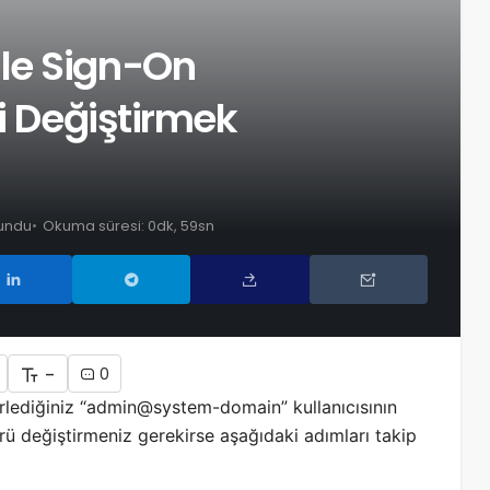
le Sign-On
ni Değiştirmek
undu
Okuma süresi: 0dk, 59sn
-
0
lediğiniz “admin@system-domain” kullanıcısının
ürü değiştirmeniz gerekirse aşağıdaki adımları takip