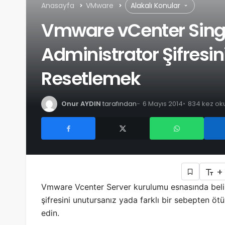
Anasayfa
VMware
Alakalı Konular
Vmware vCenter Sing
Administrator Şifresi
Resetlemek
Onur AYDIN
tarafından
6 Mayıs 2014
834 kez ok
+
Vmware Vcenter Server kurulumu esnasında belir
şifresini unutursanız yada farklı bir sebepten öt
edin.