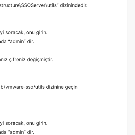
ructure\SSOServer\utils” dizinindedir.
yi soracak, onu girin.
nda “admin” dir.
ız şifreniz değişmiştir.
ib/vmware-sso/utils dizinine geçin
yi soracak, onu girin.
nda “admin” dir.