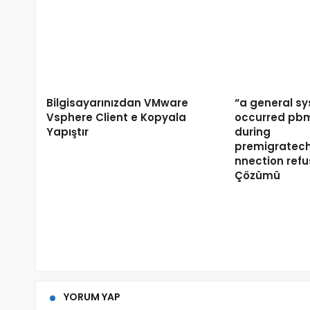
Bilgisayarınızdan VMware
“a general sy
Vsphere Client e Kopyala
occurred pbm
Yapıştır
during
premigratec
nnection refu
Çözümü
YORUM YAP