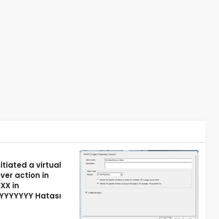
itiated a virtual
ver action in
XX in
YYYYYYY Hatası