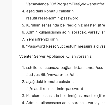
Varsayılanda “C:\ProgramFiles\VMware\Infrast
aşağıdaki komutu çalıştırın
rsautil reset-admin-password
Kurulum esnasında belirlediğiniz master şifre
Admin kullanıcısının adını soracak. varsayıla
Yeni şifrenizi girin.
“Password Reset Succesfull” mesajını aldıysan
Vcenter Server Appliance Kullanıyorsanız
ssh ile sunucunuza bağlandıktan sonra /usr/l
#cd /usr/lib/vmware-sso/utils
aşağıdaki komutu çalıştırın
#./rsautil reset-admin-password
Kurulum esnasında belirlediğiniz master şifre
Admin kullanıcısının adını soracak. varsayıla