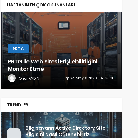
HAFTANIN EN ÇOK OKUNANLARI
PRTG
L
PRTG ile Web Sitesi Erişilebilirliğini
Lin
Monitor Etme
(Ba
24 Mayıs 2020
6600
Onur AYDIN
TRENDLER
Bilgisayarın Active Directory Site
Bilgisini Nasıl Öğrenebiliriz
1