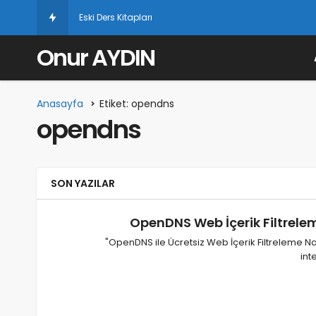
Eski Ders Kitapları
Onur AYDIN
Anasayfa
Etiket: opendns
opendns
SON YAZILAR
OpenDNS Web İçerik Filtreleme
"OpenDNS ile Ücretsiz Web İçerik Filtreleme Nas
int