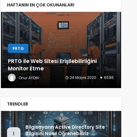
HAFTANIN EN ÇOK OKUNANLARI
PRTG
L
PRTG ile Web Sitesi Erişilebilirliğini
Lin
Monitor Etme
(Ba
24 Mayıs 2020
6596
Onur AYDIN
TRENDLER
Bilgisayarın Active Directory Site
Bilgisini Nasıl Öğrenebiliriz
1