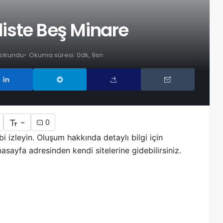
tliste Beş Minare
 okundu
Okuma süresi: 0dk, 9sn
-
0
i izleyin. Oluşum hakkında detaylı bilgi için
ayfa adresinden kendi sitelerine gidebilirsiniz.