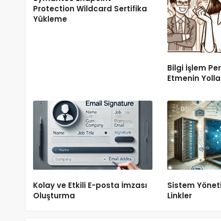
Protection Wildcard Sertifika
Yükleme
ACTIVE DIRECTORY
Bilgisayarın Active Directory Site
Bilgisini Nasıl Öğrenebiliriz
Bilgi İşlem Pe
Etmenin Yolla
24 Mayıs 2020
Onur AYDIN
Kolay ve Etkili E-posta İmzası
Sistem Yönetic
Oluşturma
Linkler