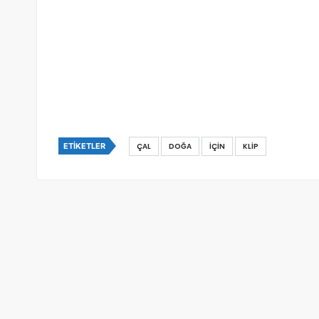
ETIKETLER
ÇAL
DOĞA
IÇIN
KLIP