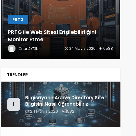
PRTG
L
PRTG ile Web Sitesi Erişilebilirliğini
Lin
Monitor Etme
(Ba
24 Mayıs 2020
6588
Onur AYDIN
TRENDLER
Bilgisayarın Active Directory Site
Bilgisini Nasıl Öğrenebiliriz
1
24 Mayıs 2020
1582