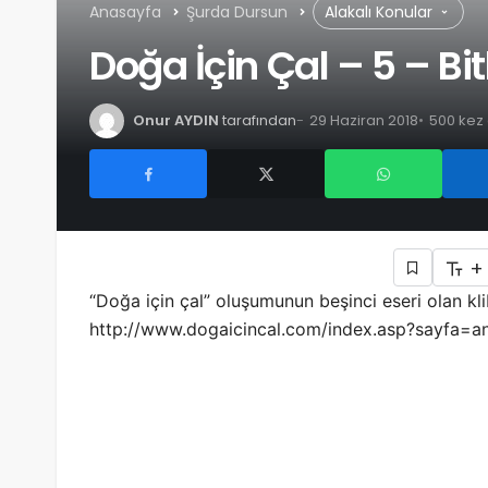
Anasayfa
Şurda Dursun
Alakalı Konular
Doğa İçin Çal – 5 – Bi
Onur AYDIN
tarafından
29 Haziran 2018
500 kez
+
“Doğa için çal” oluşumunun beşinci eseri olan klib
http://www.dogaicincal.com/index.asp?sayfa=anas