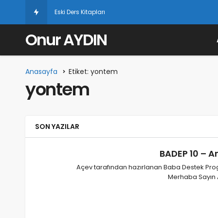
Eski Ders Kitapları
Onur AYDIN
Anasayfa
Etiket: yontem
yontem
SON YAZILAR
BADEP 10 – A
Açev tarafından hazırlanan Baba Destek Pro
Merhaba Sayın 