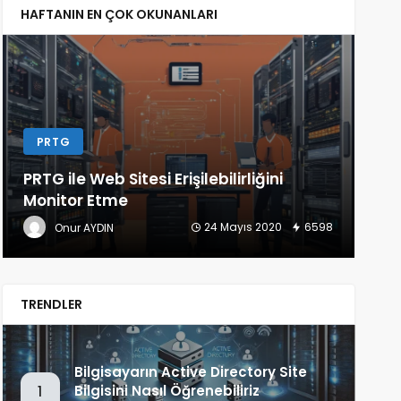
HAFTANIN EN ÇOK OKUNANLARI
PRTG
L
PRTG ile Web Sitesi Erişilebilirliğini
Lin
Monitor Etme
(Ba
24 Mayıs 2020
6598
Onur AYDIN
TRENDLER
Bilgisayarın Active Directory Site
Bilgisini Nasıl Öğrenebiliriz
1