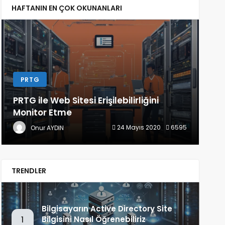
HAFTANIN EN ÇOK OKUNANLARI
PRTG
L
PRTG ile Web Sitesi Erişilebilirliğini
Lin
Monitor Etme
(Ba
24 Mayıs 2020
6595
Onur AYDIN
TRENDLER
Bilgisayarın Active Directory Site
Bilgisini Nasıl Öğrenebiliriz
1