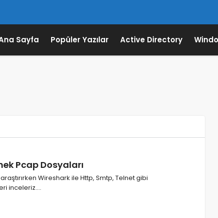
Ana Sayfa
Popüler Yazılar
Active Directory
Windo
rnek Pcap Dosyaları
aştırırken Wireshark ile Http, Smtp, Telnet gibi
eri inceleriz.…