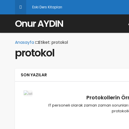
Eski Ders Kitapları
Onur AYDIN
Anasayfa
Etiket: protokol
protokol
SON YAZILAR
Protokollerin Ö
IT personeli olarak zaman zaman sorunları ar
protokoll