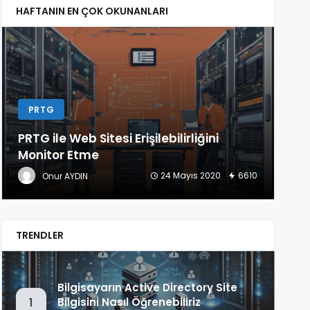
HAFTANIN EN ÇOK OKUNANLARI
PRTG
L
PRTG ile Web Sitesi Erişilebilirliğini
Lin
Monitor Etme
(Ba
24 Mayıs 2020
6610
Onur AYDIN
TRENDLER
Bilgisayarın Active Directory Site
Bilgisini Nasıl Öğrenebiliriz
1