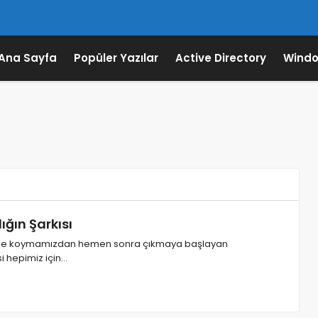
Ana Sayfa
Popüler Yazılar
Active Directory
Windo
ğın Şarkısı
rine koymamızdan hemen sonra çıkmaya başlayan
i hepimiz için…