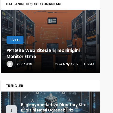
HAFTANIN EN ÇOK OKUNANLARI
PRTG
L
PRTG ile Web Sitesi Erişilebilirliğini
Lin
Monitor Etme
(Ba
24 Mayıs 2020
6610
Onur AYDIN
TRENDLER
Bilgisayarın Active Directory Site
Bilgisini Nasıl Öğrenebiliriz
1