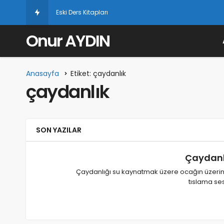
Eski Ders Kitapları
Onur AYDIN
Anasayfa
Etiket: çaydanlık
çaydanlık
SON YAZILAR
Çaydanlı
Çaydanlığı su kaynatmak üzere ocağın üze
tıslama ses