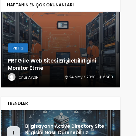
HAFTANIN EN ÇOK OKUNANLARI
PRTG
L
PRTG ile Web Sitesi Erişilebilirliğini
Lin
Monitor Etme
(Ba
24 Mayıs 2020
6600
Onur AYDIN
TRENDLER
Bilgisayarın Active Directory Site
Bilgisini Nasıl Öğrenebiliriz
1