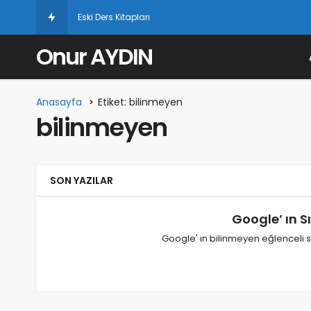
Eski Ders Kitapları
Onur AYDIN
Anasayfa
Etiket: bilinmeyen
bilinmeyen
SON YAZILAR
Google’ ın Sı
Google' ın bilinmeyen eğlenceli sı