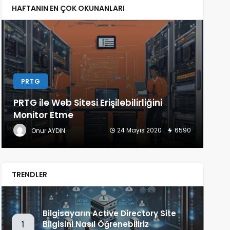
HAFTANIN EN ÇOK OKUNANLARI
PRTG
L
PRTG ile Web Sitesi Erişilebilirliğini
Lin
Monitor Etme
(Ba
24 Mayıs 2020
6590
Onur AYDIN
TRENDLER
Bilgisayarın Active Directory Site
Bilgisini Nasıl Öğrenebiliriz
1