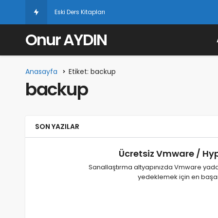
Eski Ders Kitapları
Onur AYDIN
Anasayfa
Etiket: backup
backup
SON YAZILAR
Ücretsiz Vmware / Hy
Sanallaştırma altyapınızda Vmware yada 
yedeklemek için en başar