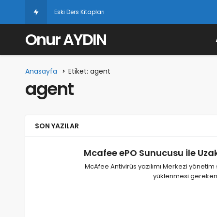
Eski Ders Kitapları
Onur AYDIN
Anasayfa
Etiket: agent
agent
SON YAZILAR
Mcafee ePO Sunucusu ile Uzak
McAfee Antivirüs yazılımı Merkezi yöneti
yüklenmesi gereken