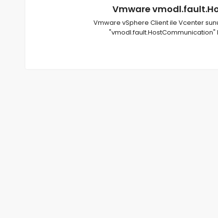
Vmware vmodl.fault.H
Vmware vSphere Client ile Vcenter sun
"vmodl.fault.HostCommunication" h