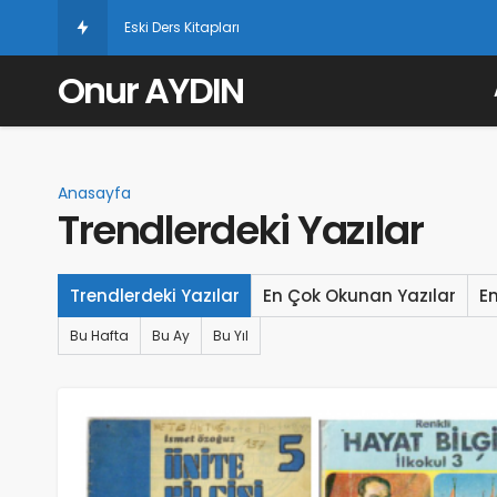
Eski Ders Kitapları
Onur AYDIN
Anasayfa
Trendlerdeki Yazılar
Trendlerdeki Yazılar
En Çok Okunan Yazılar
E
Bu Hafta
Bu Ay
Bu Yıl