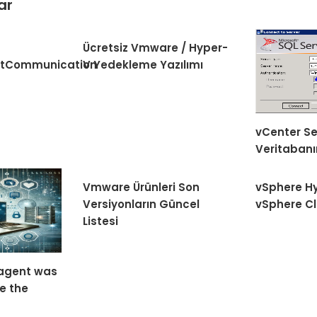
ar
Ücretsiz Vmware / Hyper-
ostCommunication
V Yedekleme Yazılımı
vCenter Se
Veritaban
Vmware Ürünleri Son
vSphere Hy
Versiyonların Güncel
vSphere Cl
Listesi
 agent was
e the