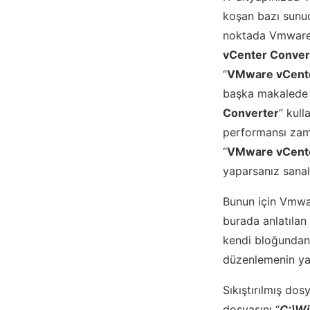
koşan bazı sunuc
noktada Vmware
vCenter Conver
“
VMware vCente
başka makalede 
Converter
” kull
performansı zam
“
VMware vCente
yaparsanız sanall
Bunun için Vmwa
burada anlatılan
kendi bloğundan
düzenlemenin yap
Sıkıştırılmış dos
dosyasını “
C:\W