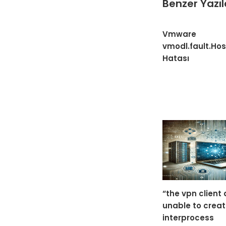
Benzer Yazıl
Vmware
vmodl.fault.H
Hatası
“the vpn client
unable to creat
interprocess