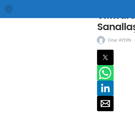
VMware 
Sanalla
Onur AYDIN