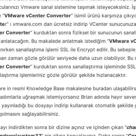
ularınızı Vmware sanal sistemine taşımak isteyeceksiniz. İ
 “
VMware vCenter Converter
” isimli ürünü karşınıza çıkıyo
te
r” ı vmware.com dan ücretsiz indirip VCenter sunucunuza k
r Converter
” kurduktan sonra fiziksel bir sunucunun sanalla
anlatacağım. Bu makalede anlatmak istediğim “
VMware vC
anırken sanallaştıma işlemi SSL ile Encrypt edilir. Bu sebepl
an zaman gözle görülür seviyede daha uzun olabiliyor. Bu
r Converter
” kurduktan sonra sanallaştırma işleminde SSL 
aştırma işlemleriniz gözle görülür şekilde hızlanacaktır.
re in resmi Knowledge Base makalesine buradan ulaşabilirs
 adımlarla uğraşmak istemiyorsanız Brian adında hayır sever
yayınladığı
bu
dosyayı indirip kullanarak otomatik şekilde 
ılmasını sağlayabilirsiniz.
yayı indirdikten sonra bir dizine açınız ve içinden çıkan “
cha
indows\system32
” nin altına kopyalayınız. Daha sonra “
Con