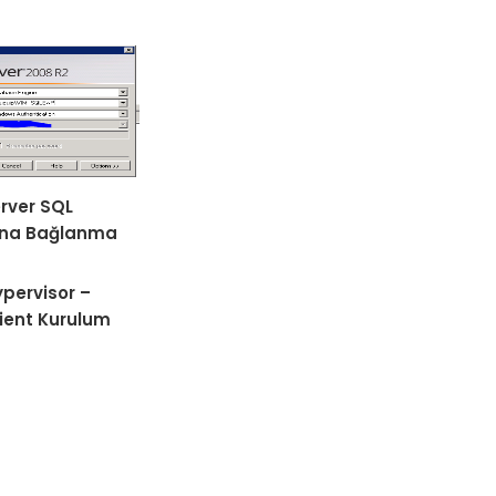
rver SQL
ına Bağlanma
pervisor –
ient Kurulum