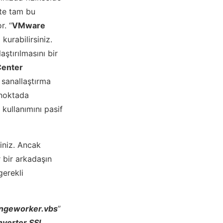
şte tam bu
r. “
VMware
urabilirsiniz.
ştırılmasını bir
enter
e sanallaştırma
 noktada
kullanımını pasif
iniz. Ancak
 bir arkadaşın
gerekli
ngeworker.vbs
”
verter SSL