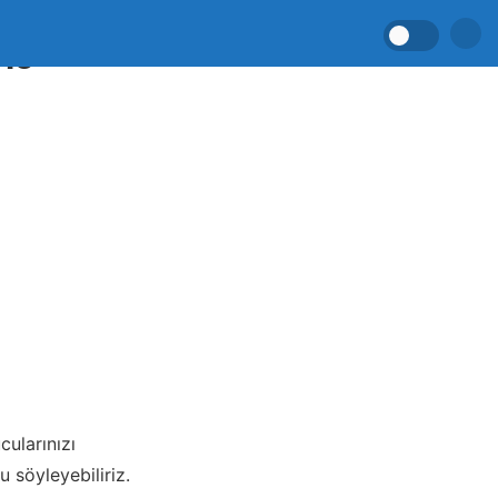
me
ularınızı
 söyleyebiliriz.