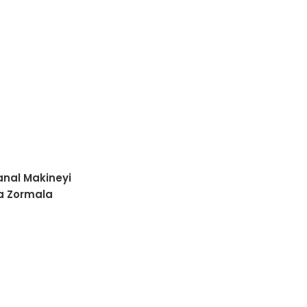
nal Makineyi
a Zormala