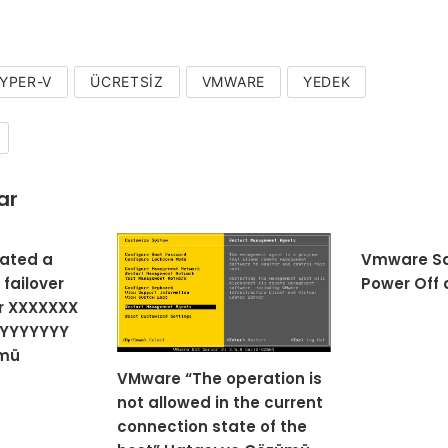
YPER-V
ÜCRETSIZ
VMWARE
YEDEK
ar
iated a
Vmware Sa
 failover
Power Off 
er XXXXXXX
YYYYYYYY
ümü
VMware “The operation is
not allowed in the current
connection state of the