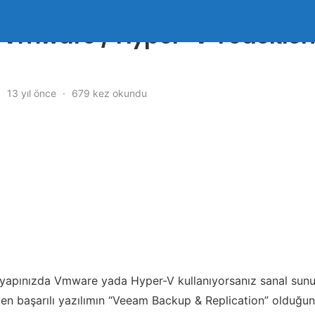
z Vmware / Hyper-V Yedekle
13 yıl önce
679 kez okundu
tyapınızda Vmware yada Hyper-V kullanıyorsanız sanal sunuc
en başarılı yazılımın “Veeam Backup & Replication” olduğunu