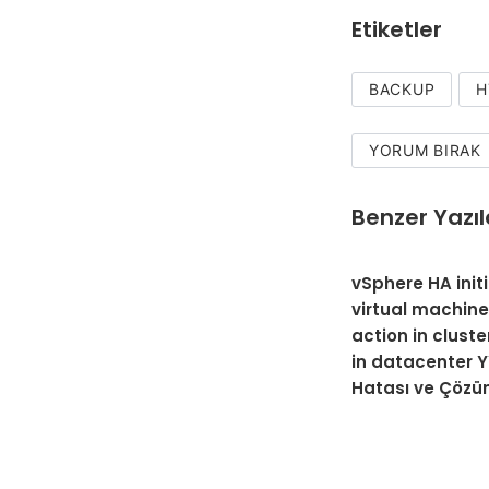
Etiketler
BACKUP
H
YORUM BIRAK
Benzer Yazıl
vSphere HA init
virtual machine
action in clust
in datacenter 
Hatası ve Çöz