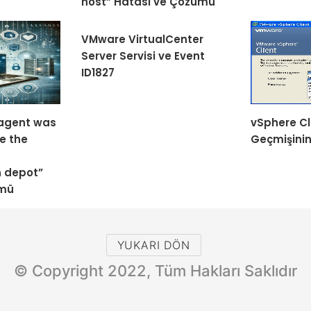
host” Hatası ve Çözümü
VMware VirtualCenter
Server Servisi ve Event
ID1827
 agent was
vSphere Cl
e the
Geçmişini
 depot”
ümü
YUKARI DÖN
© Copyright 2022, Tüm Hakları Saklıdır