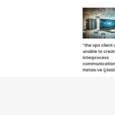
“the vpn client
unable to creat
interprocess
communication
Hatası ve Çöz