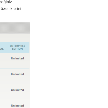
ceğiniz
zelliklerini