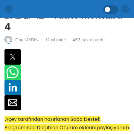
BADEP 12 – Anne Mektubu
4
12 yıl önce
453 kez okundu
Onur AYDIN
Açev tarafından hazırlanan Baba Destek
Programında Dağıtılan Oturum eklerini paylaşıyorum