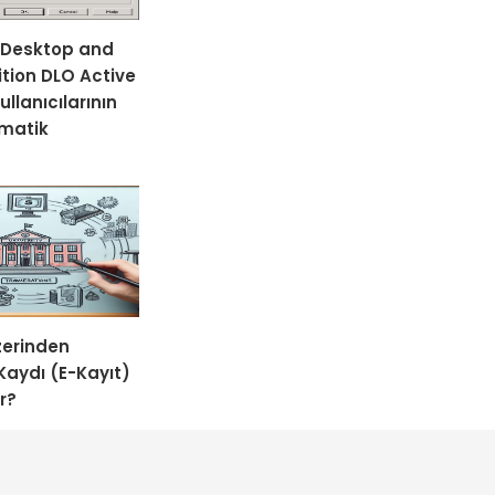
Desktop and
tion DLO Active
ullanıcılarının
omatik
zerinden
Kaydı (E-Kayıt)
ır?