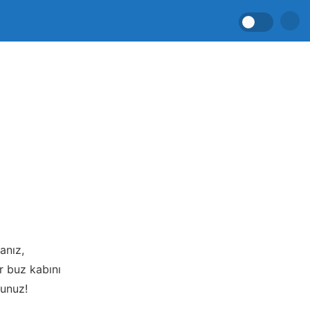
anız,
ir buz kabını
unuz!