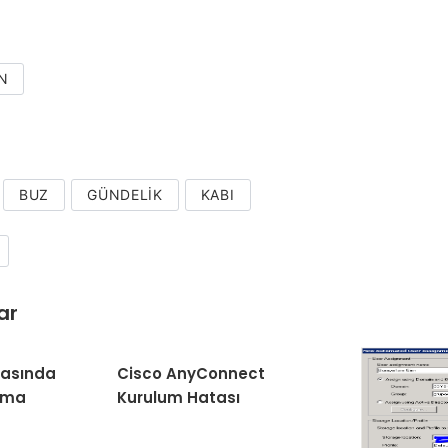
N
BUZ
GÜNDELIK
KABI
ar
nasında
Cisco AnyConnect
ama
Kurulum Hatası