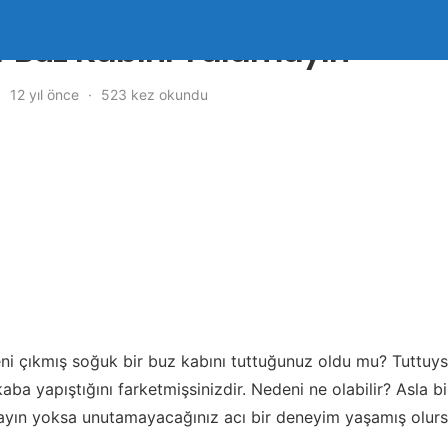
ir Buz Kabını Yalamayın
12 yıl önce
523 kez okundu
ni çıkmış soğuk bir buz kabını tuttuğunuz oldu mu? Tuttuys
aba yapıştığını farketmişsinizdir. Nedeni ne olabilir? Asla b
yın yoksa unutamayacağınız acı bir deneyim yaşamış olurs