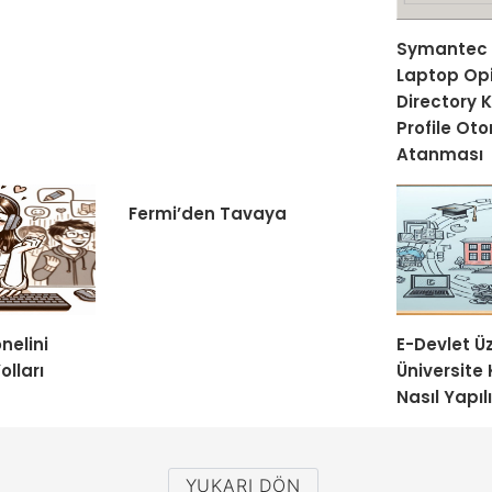
Symantec 
Laptop Opi
Directory K
Profile Ot
Atanması
Fermi’den Tavaya
nelini
E-Devlet Ü
olları
Üniversite 
Nasıl Yapıl
YUKARI DÖN