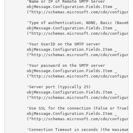
	'Name or IP of Remote SMTP Server

	objMessage.Configuration.Fields.Item _

	("http://schemas.microsoft.com/cdo/configuration/smtpserver") = "MAIL_SUNUCU_IP"

	'Type of authentication, NONE, Basic (Base64 encoded), NTLM

	objMessage.Configuration.Fields.Item _

	("http://schemas.microsoft.com/cdo/configuration/smtpauthenticate") = cdoBasic

	'Your UserID on the SMTP server

	objMessage.Configuration.Fields.Item _

	("http://schemas.microsoft.com/cdo/configuration/sendusername") = "astronur\SAMACCOUNTNAME"

	'Your password on the SMTP server

	objMessage.Configuration.Fields.Item _

	("http://schemas.microsoft.com/cdo/configuration/sendpassword") = "PAROLA"

	'Server port (typically 25)

	objMessage.Configuration.Fields.Item _

	("http://schemas.microsoft.com/cdo/configuration/smtpserverport") = 25 

	'Use SSL for the connection (False or True)

	objMessage.Configuration.Fields.Item _

	("http://schemas.microsoft.com/cdo/configuration/smtpusessl") = False

	'Connection Timeout in seconds (the maximum time CDO will try to establish a connection to the SMTP server)
