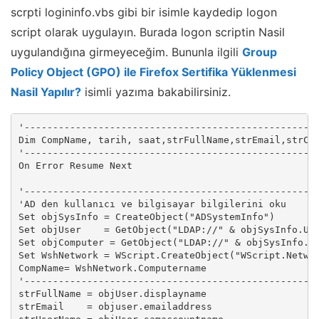
scrpti logininfo.vbs gibi bir isimle kaydedip logon
script olarak uygulayın. Burada logon scriptin Nasil
uygulandığına girmeyeceğim. Bununla ilgili
Group
Policy Object (GPO) ile Firefox Sertifika Yüklenmesi
Nasil Yapılır?
isimli yazıma bakabilirsiniz.
'----------------------------------------------------
Dim CompName, tarih, saat,strFullName,strEmail,strCor
'----------------------------------------------------
On Error Resume Next

'----------------------------------------------------
'AD den kullanıcı ve bilgisayar bilgilerini oku

Set objSysInfo = CreateObject("ADSystemInfo")

Set objUser    = GetObject("LDAP://" & objSysInfo.Use
Set objComputer = GetObject("LDAP://" & objSysInfo.Co
Set WshNetwork = WScript.CreateObject("WScript.Networ
CompName= WshNetwork.Computername

'----------------------------------------------------
strFullName = objUser.displayname

strEmail    = objuser.emailaddress
