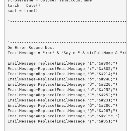
strUserName = objUser.samaccountname

tarih = Date()

saat = time()

'----------------------------------------------------
'----------------------------------------------------
On Error Resume Next

EmailMessage = "<b>" & "Sayın " & strFullName & "<br
EmailMessage=replace(EmailMessage,"İ","&#304;")

EmailMessage=Replace(EmailMessage,"ı","&#305;")

EmailMessage=Replace(EmailMessage,"Ö","&#214;")

EmailMessage=Replace(EmailMessage,"ö","&#246;")

EmailMessage=Replace(EmailMessage,"Ü","&#220;")

EmailMessage=Replace(EmailMessage,"ü","&#252;")

EmailMessage=Replace(EmailMessage,"Ç","&#252;")

EmailMessage=Replace(EmailMessage,"ç","&#231;")

EmailMessage=Replace(EmailMessage,"Ğ","&#286;")

EmailMessage=Replace(EmailMessage,"ğ","&#287;")

EmailMessage=Replace(EmailMessage,"Ş","&#x15e;")

EmailMessage=Replace(EmailMessage,"ş","&#351;")
