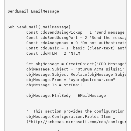
SendEmail EmailMessage

Sub SendEmail(EmailMessage)

	Const cdoSendUsingPickup = 1 'Send message using the local SMTP service pickup directory. 

	Const cdoSendUsingPort = 2 'Send the message using the network (SMTP over the network). 

	Const cdoAnonymous = 0 'Do not authenticate

	Const cdoBasic = 1 'basic (clear-text) authentication

	Const cdoNTLM = 2 'NTLM

	Set objMessage = CreateObject("CDO.Message") 

	objMessage.Subject = "Oturum Açma Bilgisi"

	objMessage.Subject=Replace(objMessage.Subject,"ç",chrW(231))

	objMessage.From = "uyari@astronur.com"

	objMessage.To = strEmail

	objMessage.HtmlBody = EMailMessage

	'==This section provides the configuration information for the remote SMTP server.

	objMessage.Configuration.Fields.Item _

	("http://schemas.microsoft.com/cdo/configuration/sendusing") = 2 
