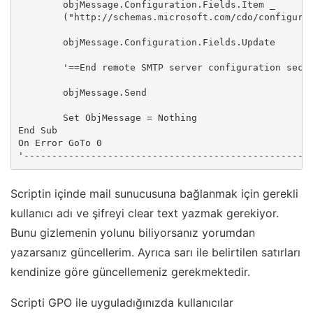
	objMessage.Configuration.Fields.Item _

	("http://schemas.microsoft.com/cdo/configuration/smtpconnectiontimeout") = 60

	objMessage.Configuration.Fields.Update

	'==End remote SMTP server configuration section==

	objMessage.Send

	Set ObjMessage = Nothing

End Sub

On Error GoTo 0

'---------------------------------------------------
Scriptin içinde mail sunucusuna bağlanmak için gerekli
kullanıcı adı ve şifreyi clear text yazmak gerekiyor.
Bunu gizlemenin yolunu biliyorsanız yorumdan
yazarsanız güncellerim. Ayrıca sarı ile belirtilen satırları
kendinize göre güncellemeniz gerekmektedir.
Scripti GPO ile uyguladığınızda kullanıcılar